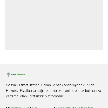
V
A
MI
NI
O
KU
Sosyal Hizmet Uzmanı Hakan Berktaş önderliğinde kurulan
Huzurevi Fiyatları, aradığınız huzurevini online olarak bulmanıza
yardımcı olan ücretsiz bir platformdur.