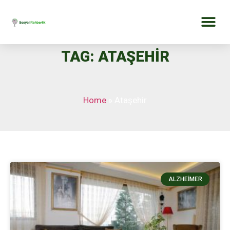
TAG: ATAŞEHIR
Home
»
Ataşehir
ALZHEIMER