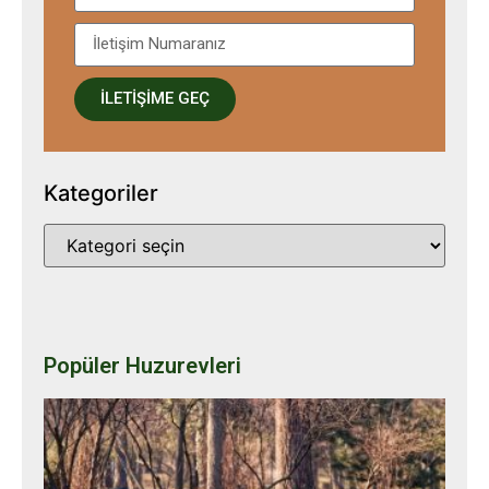
İLETİŞİME GEÇ
Kategoriler
Popüler Huzurevleri
D
e
m
a