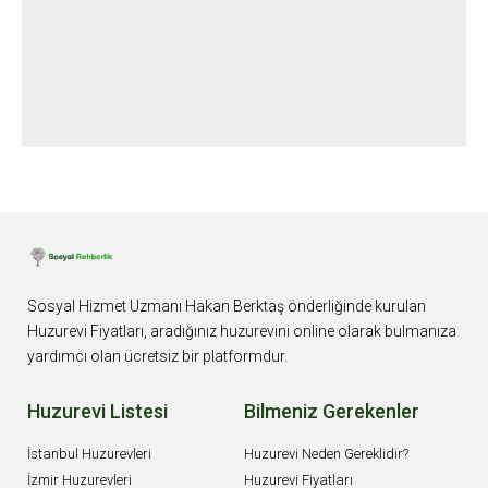
MI
NI
O
KU
Sosyal Hizmet Uzmanı Hakan Berktaş önderliğinde kurulan
Huzurevi Fiyatları, aradığınız huzurevini online olarak bulmanıza
yardımcı olan ücretsiz bir platformdur.
Huzurevi Listesi
Bilmeniz Gerekenler
İstanbul Huzurevleri
Huzurevi Neden Gereklidir?
İzmir Huzurevleri
Huzurevi Fiyatları